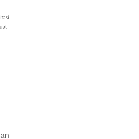
itasi
uat
ian