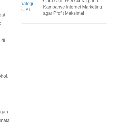
Cara Ukur ROI Akurat pada
Kampanye Internet Marketing
agar Profit Maksimal
gat
k
 di
hol,
ngan
 mata