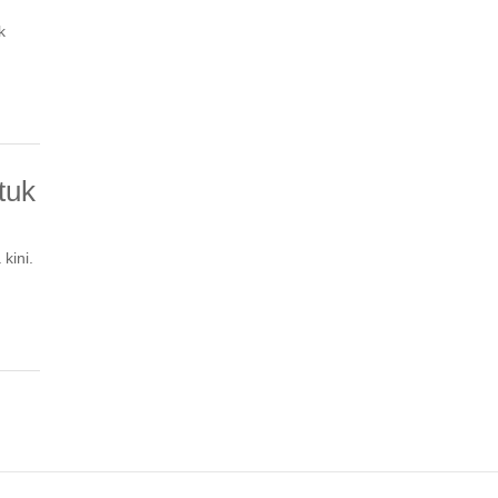
k
tuk
kini.