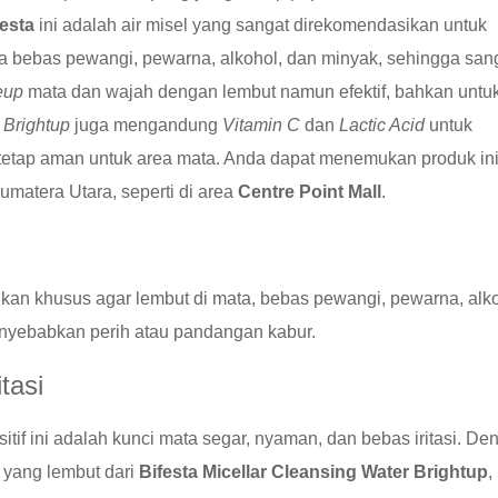
festa
ini adalah air misel yang sangat direkomendasikan untuk
a bebas pewangi, pewarna, alkohol, dan minyak, sehingga san
eup
mata dan wajah dengan lembut namun efektif, bahkan untu
n
Brightup
juga mengandung
Vitamin C
dan
Lactic Acid
untuk
tetap aman untuk area mata. Anda dapat menemukan produk ini
Sumatera Utara, seperti di area
Centre Point Mall
.
sikan khusus agar lembut di mata, bebas pewangi, pewarna, alko
yebabkan perih atau pandangan kabur.
tasi
tif ini adalah kunci mata segar, nyaman, dan bebas iritasi. De
 yang lembut dari
Bifesta Micellar Cleansing Water Brightup
,