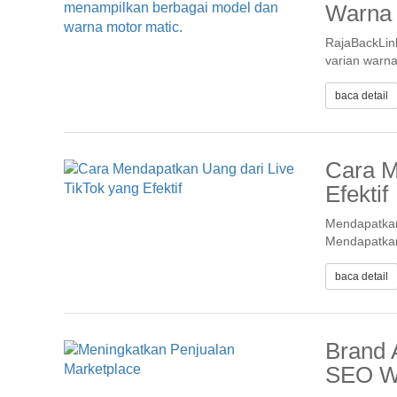
Warna
RajaBackLink
varian warn
baca detail
Cara M
Efektif
Mendapatkan 
Mendapatkan 
baca detail
Brand 
SEO We