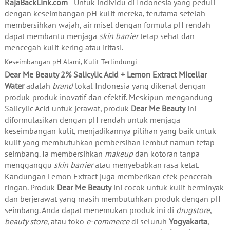
RajaBackLink.com
- Untuk individu di Indonesia yang peduli
dengan keseimbangan pH kulit mereka, terutama setelah
membersihkan wajah, air misel dengan formula pH rendah
dapat membantu menjaga
skin barrier
tetap sehat dan
mencegah kulit kering atau iritasi.
Keseimbangan pH Alami, Kulit Terlindungi
Dear Me Beauty 2% Salicylic Acid + Lemon Extract Micellar
Water
adalah
brand
lokal Indonesia yang dikenal dengan
produk-produk inovatif dan efektif. Meskipun mengandung
Salicylic Acid untuk jerawat, produk
Dear Me Beauty
ini
diformulasikan dengan pH rendah untuk menjaga
keseimbangan kulit, menjadikannya pilihan yang baik untuk
kulit yang membutuhkan pembersihan lembut namun tetap
seimbang. Ia membersihkan
makeup
dan kotoran tanpa
mengganggu
skin barrier
atau menyebabkan rasa ketat.
Kandungan Lemon Extract juga memberikan efek pencerah
ringan. Produk
Dear Me Beauty
ini cocok untuk kulit berminyak
dan berjerawat yang masih membutuhkan produk dengan pH
seimbang. Anda dapat menemukan produk ini di
drugstore
,
beauty store
, atau toko
e-commerce
di seluruh
Yogyakarta
,