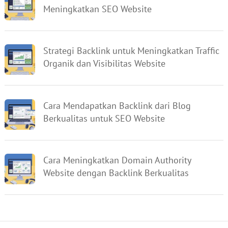
Meningkatkan SEO Website
Strategi Backlink untuk Meningkatkan Traffic
Organik dan Visibilitas Website
Cara Mendapatkan Backlink dari Blog
Berkualitas untuk SEO Website
Cara Meningkatkan Domain Authority
Website dengan Backlink Berkualitas