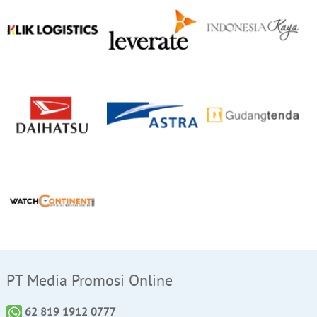
PT Media Promosi Online
62 819 1912 0777