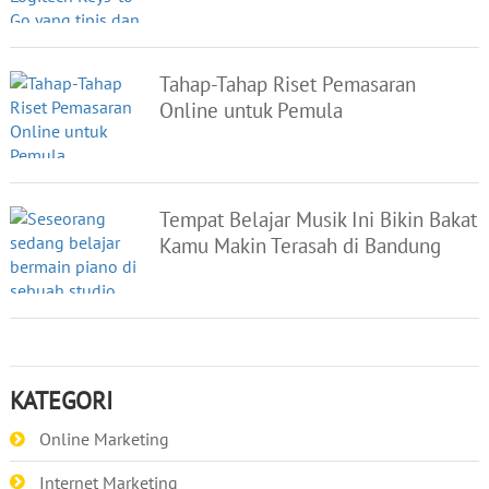
Tahap-Tahap Riset Pemasaran
Online untuk Pemula
Tempat Belajar Musik Ini Bikin Bakat
Kamu Makin Terasah di Bandung
KATEGORI
Online Marketing
Internet Marketing