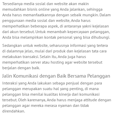
Tersedianya media sosial dan website akan makin
memudahkan bisnis online yang Anda jalankan, sehingga
Anda harus memanfaatkannya dengan sebaik mungkin. Dalam
penggunaan media sosial dan website, Anda harus
memperhatikan beberapa aspek, di antaranya yakni kejelasan
dari akun tersebut. Untuk menambah kepercayaan pelanggan,
Anda bisa melampirkan kontak personal yang bisa dihubungi.
Sedangkan untuk website, seharusnya informasi yang tertera
di dalamnya jelas, mulai dari produk dan kejelasan tata cara
melakukan transaksi. Selain itu, Anda juga harus
memperhatikan server atau hosting agar website tersebut
berjalan dengan baik.
Jalin Komunikasi dengan Baik Bersama Pelanggan
Interaksi yang Anda lakukan sebaga penjual dengan para
pelanggan merupakan suatu hal yang penting, di mana
pelanggan bisa menilai kualitas kinerja dari komunikasi
tersebut. Oleh karenanya, Anda harus menjaga attitude dengan
pelanggan agar mereka merasa nyaman dan tidak
direndahkan.