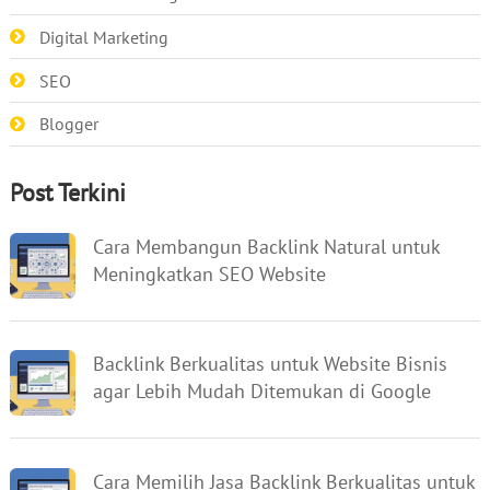
Digital Marketing
SEO
Blogger
Post Terkini
Cara Membangun Backlink Natural untuk
Meningkatkan SEO Website
Backlink Berkualitas untuk Website Bisnis
agar Lebih Mudah Ditemukan di Google
Cara Memilih Jasa Backlink Berkualitas untuk