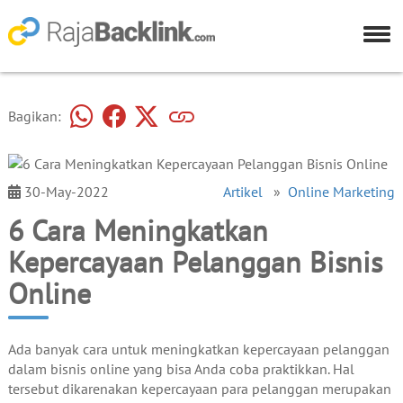
Bagikan:
30-May-2022
Artikel
»
Online Marketing
6 Cara Meningkatkan
Kepercayaan Pelanggan Bisnis
Online
Ada banyak cara untuk meningkatkan kepercayaan pelanggan
dalam bisnis online yang bisa Anda coba praktikkan. Hal
tersebut dikarenakan kepercayaan para pelanggan merupakan