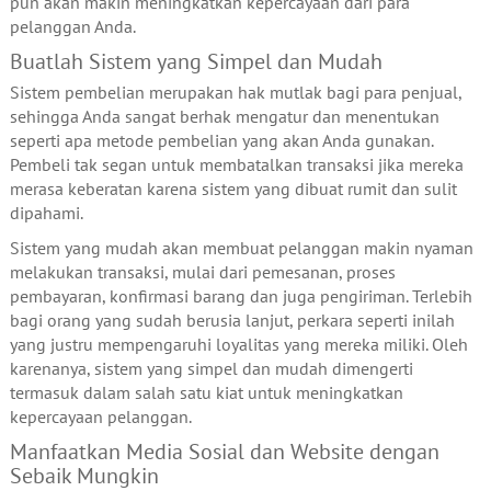
pun akan makin meningkatkan kepercayaan dari para
pelanggan Anda.
Buatlah Sistem yang Simpel dan Mudah
Sistem pembelian merupakan hak mutlak bagi para penjual,
sehingga Anda sangat berhak mengatur dan menentukan
seperti apa metode pembelian yang akan Anda gunakan.
Pembeli tak segan untuk membatalkan transaksi jika mereka
merasa keberatan karena sistem yang dibuat rumit dan sulit
dipahami.
Sistem yang mudah akan membuat pelanggan makin nyaman
melakukan transaksi, mulai dari pemesanan, proses
pembayaran, konfirmasi barang dan juga pengiriman. Terlebih
bagi orang yang sudah berusia lanjut, perkara seperti inilah
yang justru mempengaruhi loyalitas yang mereka miliki. Oleh
karenanya, sistem yang simpel dan mudah dimengerti
termasuk dalam salah satu kiat untuk meningkatkan
kepercayaan pelanggan.
Manfaatkan Media Sosial dan Website dengan
Sebaik Mungkin