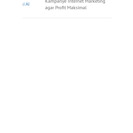
Kampanye Internet Marketing
agar Profit Maksimal