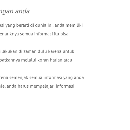
angan anda
si yang berarti di dunia ini, anda memiliki
Menariknya semua informasi itu bisa
 dilakukan di zaman dulu karena untuk
atkannya melalui koran harian atau
arena semenjak semua informasi yang anda
le, anda harus mempelajari informasi
.