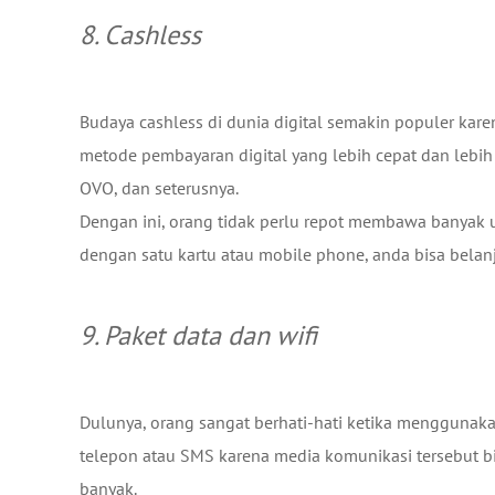
8. Cashless
Budaya cashless di dunia digital semakin populer ka
metode pembayaran digital yang lebih cepat dan lebih 
OVO, dan seterusnya.
Dengan ini, orang tidak perlu repot membawa banyak u
dengan satu kartu atau mobile phone, anda bisa belan
9. Paket data dan wifi
Dulunya, orang sangat berhati-hati ketika menggunaka
telepon atau SMS karena media komunikasi tersebut 
banyak.