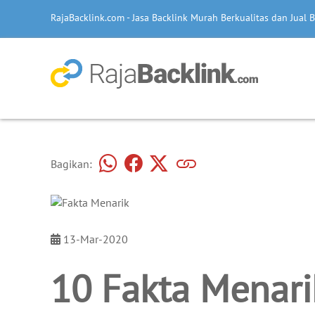
RajaBacklink.com - Jasa Backlink Murah Berkualitas dan Jual B
Bagikan:
13-Mar-2020
10 Fakta Menari