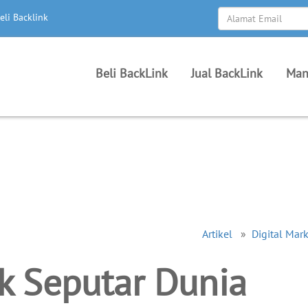
eli Backlink
Beli BackLink
Jual BackLink
Man
Artikel
»
Digital Mar
k Seputar Dunia