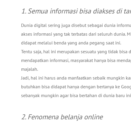
1. Semua informasi bisa diakses di t
Dunia digital sering juga disebut sebagai dunia informa
akses informasi yang tak terbatas dari seluruh dunia. 
didapat melalui benda yang anda pegang saat ini.
Tentu saja, hal ini merupakan sesuatu yang tidak bisa
mendapatkan informasi, masyarakat hanya bisa mendap
majalah.
Jadi, hal ini harus anda manfaatkan sebaik mungkin k
butuhkan bisa didapat hanya dengan bertanya ke Goog
sebanyak mungkin agar bisa bertahan di dunia baru ini
2. Fenomena belanja online