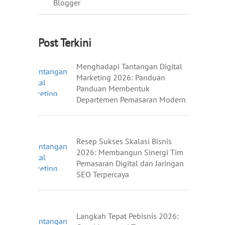
Blogger
Post Terkini
Menghadapi Tantangan Digital
Marketing 2026: Panduan
Panduan Membentuk
Departemen Pemasaran Modern
Resep Sukses Skalasi Bisnis
2026: Membangun Sinergi Tim
Pemasaran Digital dan Jaringan
SEO Terpercaya
Langkah Tepat Pebisnis 2026: