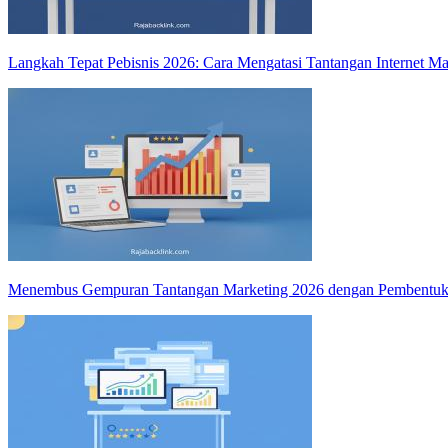
Langkah Tepat Pebisnis 2026: Cara Mengatasi Tantangan Internet Ma
Menembus Gempuran Tantangan Marketing 2026 dengan Pembentukan