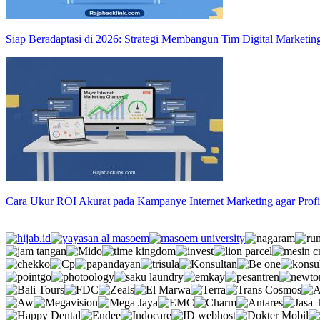
Siap Beradaptasi di 2026: Strategi Membangun Tim Digital Marketing
Cara Ukur ROI Akurat pada Kampanye Internet Marketing agar Prof