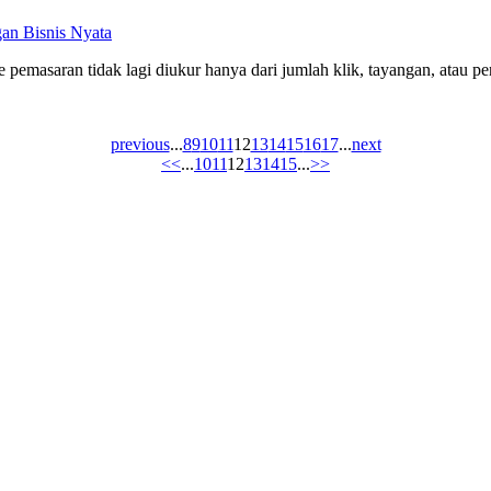
gan Bisnis Nyata
e pemasaran tidak lagi diukur hanya dari jumlah klik, tayangan, atau p
previous
...
8
9
10
11
12
13
14
15
16
17
...
next
<<
...
10
11
12
13
14
15
...
>>