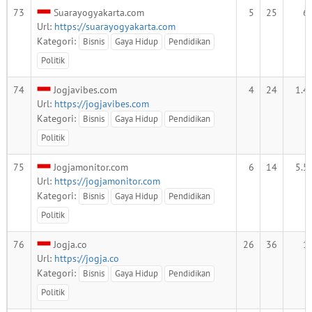
73
Suarayogyakarta.com
5
25
6
Url:
https://suarayogyakarta.com
Kategori:
Bisnis
Gaya Hidup
Pendidikan
Politik
74
Jogjavibes.com
4
24
1.4
Url:
https://jogjavibes.com
Kategori:
Bisnis
Gaya Hidup
Pendidikan
Politik
75
Jogjamonitor.com
6
14
5.5
Url:
https://jogjamonitor.com
Kategori:
Bisnis
Gaya Hidup
Pendidikan
Politik
76
Jogja.co
26
36
1
Url:
https://jogja.co
Kategori:
Bisnis
Gaya Hidup
Pendidikan
Politik