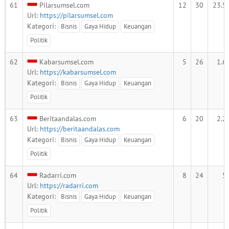
61
Pilarsumsel.com
12
30
23.5
Url:
https://pilarsumsel.com
Kategori:
Bisnis
Gaya Hidup
Keuangan
Politik
62
Kabarsumsel.com
5
26
1.6
Url:
https://kabarsumsel.com
Kategori:
Bisnis
Gaya Hidup
Keuangan
Politik
63
Beritaandalas.com
6
20
2.2
Url:
https://beritaandalas.com
Kategori:
Bisnis
Gaya Hidup
Keuangan
Politik
64
Radarri.com
8
24
5
Url:
https://radarri.com
Kategori:
Bisnis
Gaya Hidup
Keuangan
Politik