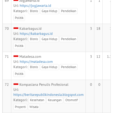
69
Jogjawarta.id
1
1
1
Url:
https://jogjawarta.id
Kategori:
Bisnis
Gaya Hidup
Pendidikan
Politik
70
Kabarbagus.id
3
18
1
Url:
https://kabarbagus.id
Kategori:
Bisnis
Gaya Hidup
Pendidikan
Politik
71
Matadesa.com
3
12
1.1
Url:
https://matadesa.com
Kategori:
Bisnis
Gaya Hidup
Pendidikan
Politik
72
Kompasiana Penulis Profesional
0
0
Url:
https://beritarepublikindonesia.blogspot.com
Kategori:
Kesehatan
Keuangan
Otomotif
Properti
Wisata