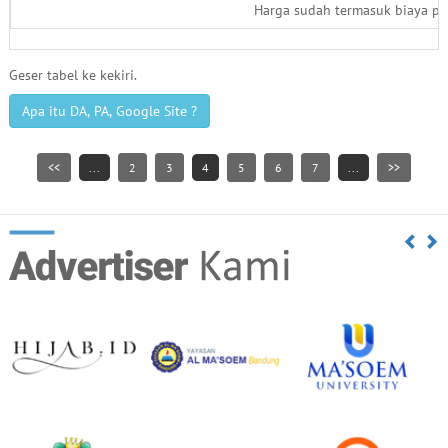
Harga sudah termasuk biaya pen
Geser tabel ke kekiri.
Apa itu DA, PA, Google Site ?
<<
...
2
3
4
5
6
7
...
>>