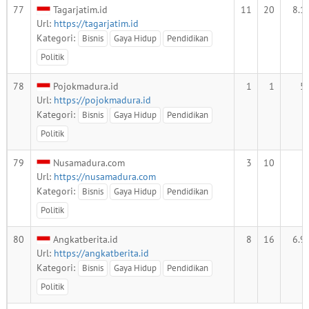
77
Tagarjatim.id
11
20
8.1
Url:
https://tagarjatim.id
Kategori:
Bisnis
Gaya Hidup
Pendidikan
Politik
78
Pojokmadura.id
1
1
5
Url:
https://pojokmadura.id
Kategori:
Bisnis
Gaya Hidup
Pendidikan
Politik
79
Nusamadura.com
3
10
Url:
https://nusamadura.com
Kategori:
Bisnis
Gaya Hidup
Pendidikan
Politik
80
Angkatberita.id
8
16
6.9
Url:
https://angkatberita.id
Kategori:
Bisnis
Gaya Hidup
Pendidikan
Politik