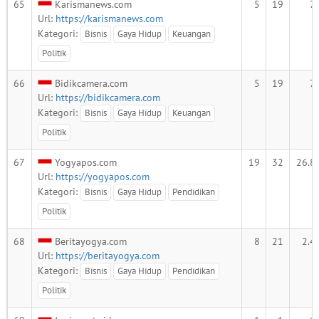
65
Karismanews.com
5
19
7
Url:
https://karismanews.com
Kategori:
Bisnis
Gaya Hidup
Keuangan
Politik
66
Bidikcamera.com
5
19
7
Url:
https://bidikcamera.com
Kategori:
Bisnis
Gaya Hidup
Keuangan
Politik
67
Yogyapos.com
19
32
26.8
Url:
https://yogyapos.com
Kategori:
Bisnis
Gaya Hidup
Pendidikan
Politik
68
Beritayogya.com
8
21
2.4
Url:
https://beritayogya.com
Kategori:
Bisnis
Gaya Hidup
Pendidikan
Politik