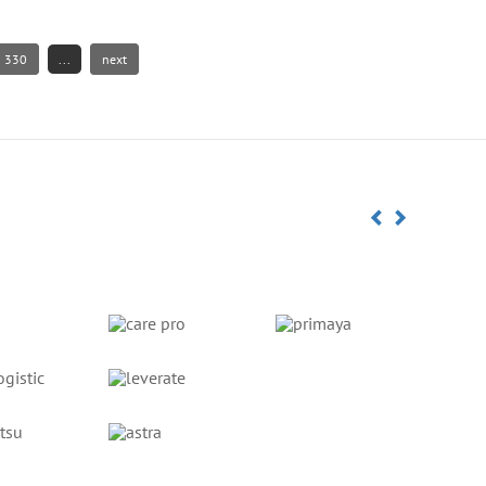
330
...
next