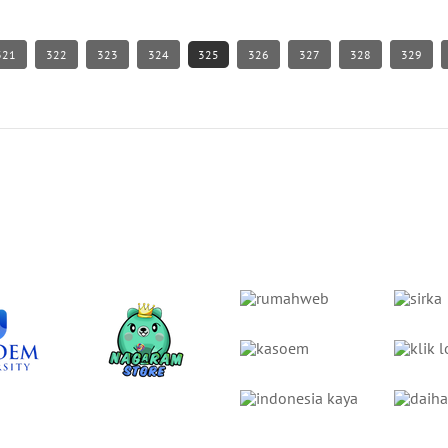
321
322
323
324
325
326
327
328
329