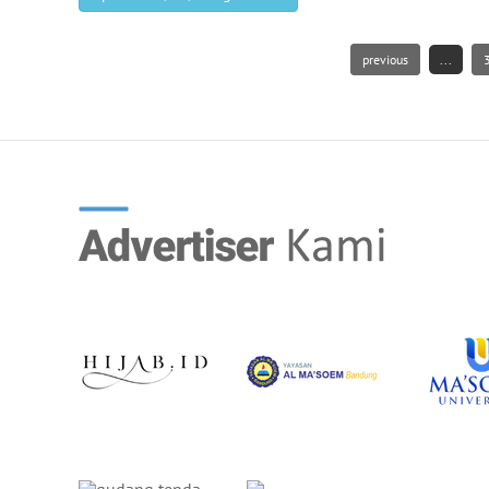
previous
...