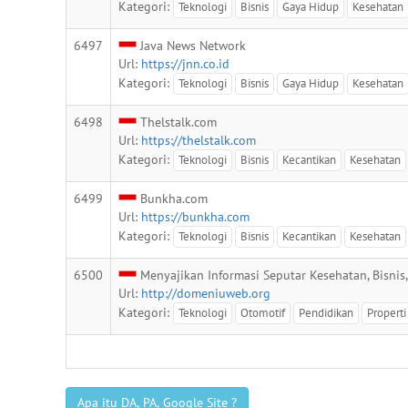
Kategori:
Teknologi
Bisnis
Gaya Hidup
Kesehatan
6497
Java News Network
Url:
https://jnn.co.id
Kategori:
Teknologi
Bisnis
Gaya Hidup
Kesehatan
6498
Thelstalk.com
Url:
https://thelstalk.com
Kategori:
Teknologi
Bisnis
Kecantikan
Kesehatan
6499
Bunkha.com
Url:
https://bunkha.com
Kategori:
Teknologi
Bisnis
Kecantikan
Kesehatan
6500
Menyajikan Informasi Seputar Kesehatan, Bisnis, 
Url:
http://domeniuweb.org
Kategori:
Teknologi
Otomotif
Pendidikan
Properti
Apa itu DA, PA, Google Site ?