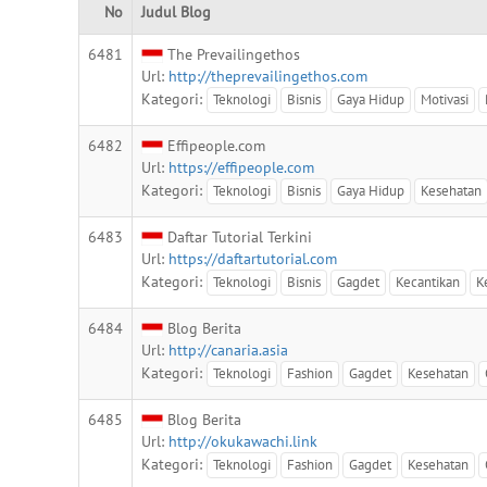
No
Judul Blog
6481
The Prevailingethos
Url:
http://theprevailingethos.com
Kategori:
Teknologi
Bisnis
Gaya Hidup
Motivasi
6482
Effipeople.com
Url:
https://effipeople.com
Kategori:
Teknologi
Bisnis
Gaya Hidup
Kesehatan
6483
Daftar Tutorial Terkini
Url:
https://daftartutorial.com
Kategori:
Teknologi
Bisnis
Gagdet
Kecantikan
K
6484
Blog Berita
Url:
http://canaria.asia
Kategori:
Teknologi
Fashion
Gagdet
Kesehatan
6485
Blog Berita
Url:
http://okukawachi.link
Kategori:
Teknologi
Fashion
Gagdet
Kesehatan