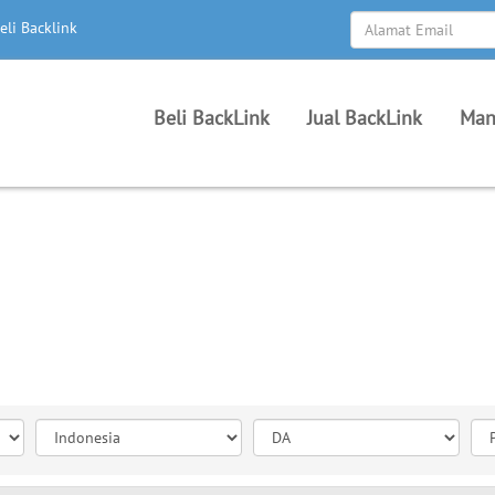
eli Backlink
Beli BackLink
Jual BackLink
Man